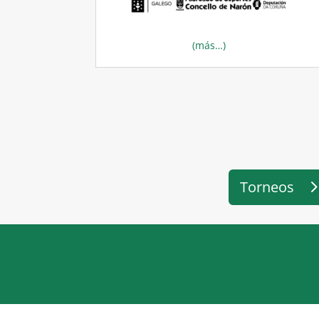
(más…)
Torneos