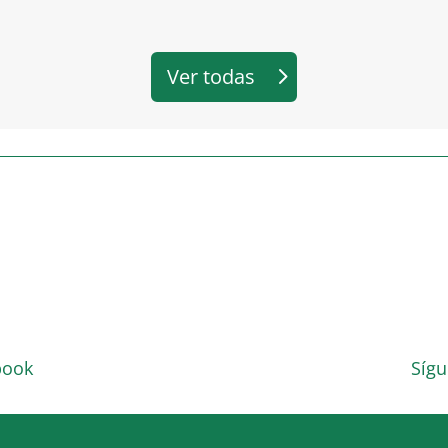
Ver todas
book
Sígu