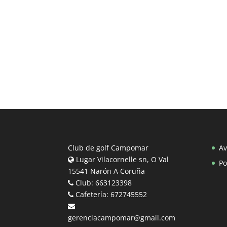
Club de golf Campomar
Av
Lugar Vilacornelle sn, O Val
Po
15541 Narón A Coruña
Club: 663123398
Cafetería: 672745552
gerenciacampomar@gmail.com