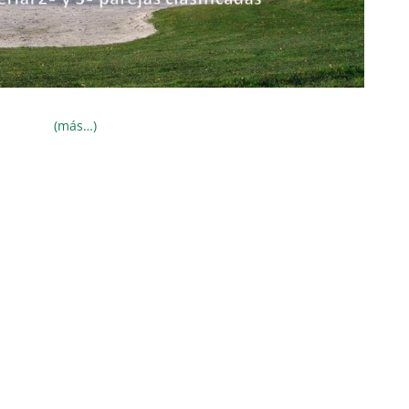
(más…)