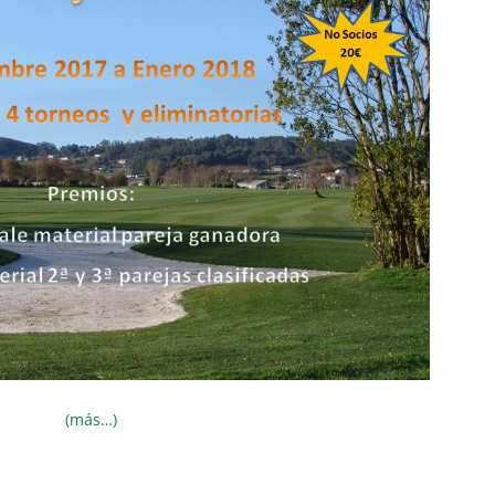
(más…)