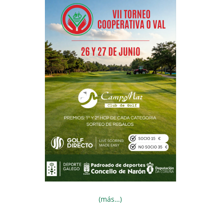
(más…)