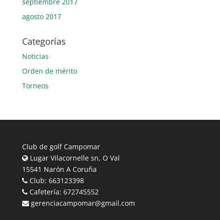
septiembre 2017
agosto 2017
Categorías
Noticias
Orden de mérito
Torneos
Club de golf Campomar
Lugar Vilacornelle sn, O Val
15541 Narón A Coruña
Club: 663123398
Cafetería: 672745552
gerenciacampomar@gmail.com