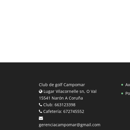
Club de golf Campomar
Av
Lugar Vilacornelle sn, O Val
Po
15541 Narón A Coruña
Club: 663123398
Cafetería: 672745552
gerenciacampomar@gmail.com