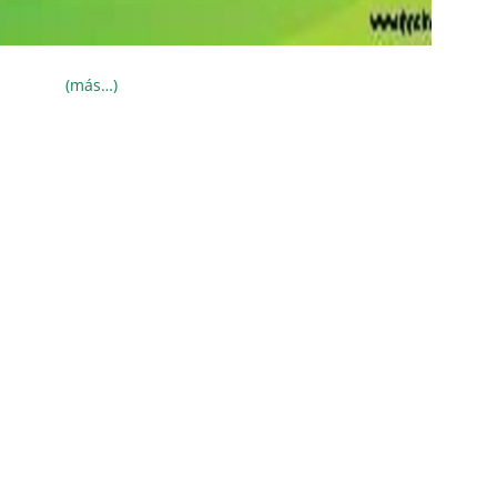
(más…)