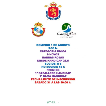
(más…)