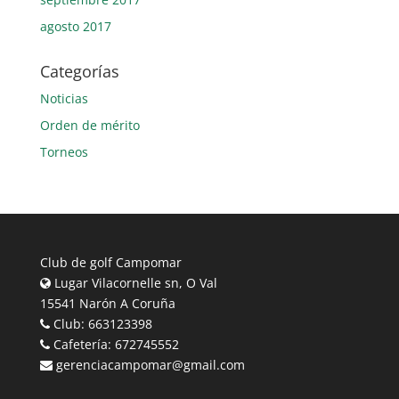
agosto 2017
Categorías
Noticias
Orden de mérito
Torneos
Club de golf Campomar
Lugar Vilacornelle sn, O Val
15541 Narón A Coruña
Club: 663123398
Cafetería: 672745552
gerenciacampomar@gmail.com