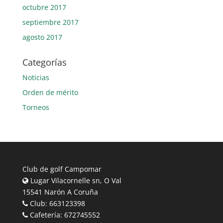
octubre 2017
septiembre 2017
agosto 2017
Categorías
Noticias
Orden de mérito
Torneos
Club de golf Campomar
Lugar Vilacornelle sn, O Val
15541 Narón A Coruña
Club: 663123398
Cafetería: 672745552