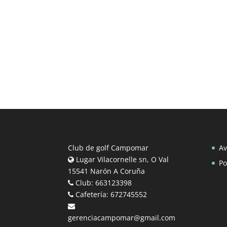
Club de golf Campomar
Av
Lugar Vilacornelle sn, O Val
Po
15541 Narón A Coruña
Club: 663123398
Cafetería: 672745552
gerenciacampomar@gmail.com